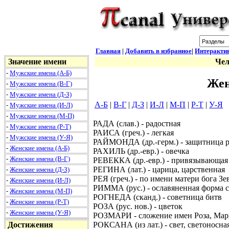
Главная
|
Добавить в избранное
|
Интеракти
Значение имени
Чел
-
Мужские имена (А-Б)
Жен
-
Мужские имена (В-Г)
-
Мужские имена (Д-З)
А-Б
|
В-Г
|
Д-З
|
И-Л
|
М-П
|
Р-Т
|
У-Я
-
Мужские имена (И-Л)
-
Мужские имена (М-П)
РАДА (слав.) - радостная
-
Мужские имена (Р-Т)
РАИСА (греч.) - легкая
-
Мужские имена (У-Я)
РАЙМОНДА (др.-герм.) - защитница 
-
Женские имена (А-Б)
РАХИЛЬ (др.-евр.) - овечка
-
Женские имена (В-Г)
РЕВЕККА (др.-евр.) - привязывающая
РЕГИНА (лат.) - царица, царственная
-
Женские имена (Д-З)
РЕЯ (греч.) - по имени матери бога Зе
-
Женские имена (И-Л)
РИММА (рус.) - ославяненная форма 
-
Женские имена (М-П)
РОГНЕДА (сканд.) - советница битв
-
Женские имена (Р-Т)
РОЗА (рус. нов.) - цветок
-
Женские имена (У-Я)
РОЗМАРИ - сложение имен Роза, Мар
Достижения
РОКСАНА (из лат.) - свет, светоносна