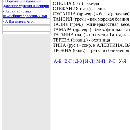
-
Нормальное кровяное
СТЕЛЛА (лат.) - звезда
давление мужчин и женщин
СТЕФАНИЯ (зап.) - венок
-
Характеристика
СУСАННА (др.-евр.) - белая (водяная)
важнейших эрогенных зон
ТАИСИЯ (греч.) - как морская богиня
-
А Вы знаете, что...
ТАЛИЯ (греч.) - жизнерадостная, весе
ТАМАРА (др.-евр.) - букв. финиковая 
ТАТЬЯНА (лат.) - по имени Татия, ле
ТЕРЕЗА (франц.) - охотница
ТИНА (рус.) - сокр. к АЛЕВТИНА, 
ТРОЯНА (болг.) - третья из близнец
А-Б
|
В-Г
|
Д-З
|
И-Л
|
М-П
|
Р-Т
|
У-Я