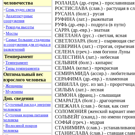
человечества
РОЛАНДА (др.-герм.) - прославившая
РОСТИСЛАВА (слав.) - растущая в сл
-
Семь чудес света
РУСАНА (болг.) - русая
-
Архитектурные
РУФИНА (лат.) - рыжеватая
сооружения
РУФЬ (др.-евр.) - подруга (в пути)
-
Рекорды высоты
САРРА (др.-евр.) - знатная
-
Мосты
СВЕТЛАНА (рус.) - светлая, ясная
-
Самые большие стадионы
СВЕТЛОЗАРА (болг.) - озаряющая све
и сооружения для отдыха и
СЕВЕРИНА (лат.) - строгая, серьезная
развлечений
СЕЛЕНА (греч.) - имя богини Луны
Темперамент
СЕЛЕСТИНА (лат.) - небесная
СЕЛЬВИЯ (болг.) - кипарис
-
Темперамент
СЕЛЬМА (кельт.) - прекрасная
-
Типы темперамента
СЕМИРАМИДА (ассир.) - любительни
Оптимальный вес
СЕРАФИМА (др.-евр.) - пламенная
взрослого человека
СИВИЛЛА (рус. из зап.) - проротчица
-
Женщины
СИЛЬВА (лат.) - лесная
-
Мужчины
СИМОНА (франц.) - слышащая
Доп. сведения
СМАРАГДА (болг.) - драгоценная
-
Суточный расход энергии
СНЕЖАНА (слав.) - белая, как снег
человеком
СОЛОМОНИЯ (женский вариант и
-
Суточная норма питания
СОЛЬВЕЙГ (сканд.) - по имени герои
человека
СОФЬЯ (греч.) - мудрая
-
Волосяной покров
СТАНИМИРА (слав.) - устанавливаю
человека
СТАНИСЛАВА (слав.) - ставшая слав