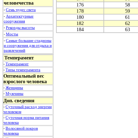
человечества
176
58
-
Семь чудес света
178
59
-
Архитектурные
180
61
сооружения
182
62
-
Рекорды высоты
184
63
-
Мосты
-
Самые большие стадионы
и сооружения для отдыха и
развлечений
Темперамент
-
Темперамент
-
Типы темперамента
Оптимальный вес
взрослого человека
-
Женщины
-
Мужчины
Доп. сведения
-
Суточный расход энергии
человеком
-
Суточная норма питания
человека
-
Волосяной покров
человека