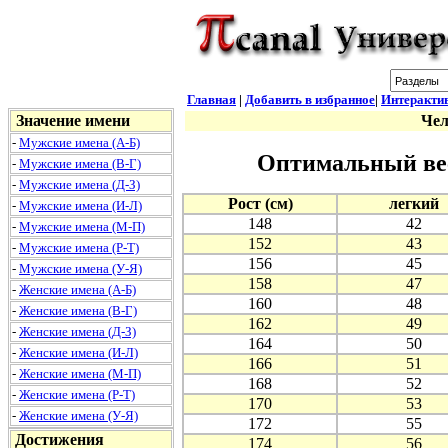
Главная
|
Добавить в избранное
|
Интеракти
Значение имени
Чел
-
Мужские имена (А-Б)
Оптимальный вес
-
Мужские имена (В-Г)
-
Мужские имена (Д-З)
Рост (см)
легкий
-
Мужские имена (И-Л)
148
42
-
Мужские имена (М-П)
152
43
-
Мужские имена (Р-Т)
156
45
-
Мужские имена (У-Я)
158
47
-
Женские имена (А-Б)
160
48
-
Женские имена (В-Г)
162
49
-
Женские имена (Д-З)
164
50
-
Женские имена (И-Л)
166
51
-
Женские имена (М-П)
168
52
-
Женские имена (Р-Т)
170
53
-
Женские имена (У-Я)
172
55
Достижения
174
56