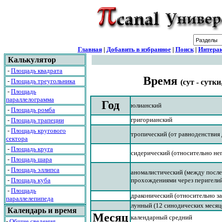
Главная
|
Добавить в избранное
|
Поиск
|
Интерак
Калькулятор
-
Площадь квадрата
Время
-
Площадь треугольника
(сут - сутки
-
Площадь
параллелограмма
Год
юлианский
-
Площадь ромба
григорианский
-
Площадь трапеции
-
Площадь кругового
тропический (от равноденствия 
сектора
-
Площадь круга
сидерический (относительно не
-
Площадь шара
-
Площадь эллипса
аномалистический (между посл
-
Площадь куба
прохождениями через перигели
-
Площадь
драконический (относительно з
параллелепипеда
лунный (12 синодических месяц
Календарь и время
Месяц
календарный средний
-
Общие сведения