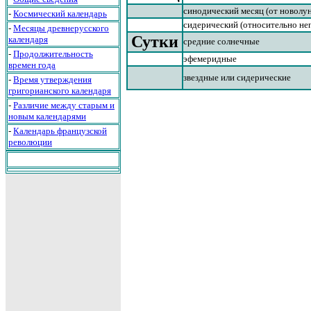
синодический месяц (от новолу
-
Космический календарь
сидерический (относительно не
-
Месяцы древнерусского
Сутки
календаря
средние солнечные
-
Продолжительность
эфемеридные
времен года
звездные или сидерические
-
Время утверждения
григорианского календаря
-
Различие между старым и
новым календарями
-
Календарь французской
революции