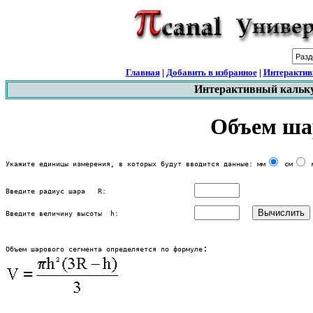
Главная
|
Добавить в избранное
|
Интерактив
Интерактивный каль
Объем ша
Укажите единицы измерения, в которых будут вводится данные: мм
 см
 
Введите радиус шара   R:                     
Введите величину высоты  h:                  
: 
Объем шарового сегмента определяется по формуле