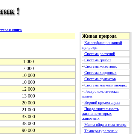
стевая книга
Живая природа
-
Классификация живой
природы
-
Система растений
-
Система грибов
1 000
-
Система животных
7 000
-
Система хордовых
10 000
-
Система приматов
10 000
-
Система млекопитающих
12 000
-
Геохронологическая
13 000
шкала
20 000
-
Верний предел слуха
-
Продолжительность
21 000
жизни некоторых
33 000
животных
38 000
-
Масса яйца и тела птицы
90 000
-
Температура тела и