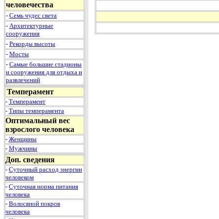
человечества
-
Семь чудес света
-
Архитектурные
сооружения
-
Рекорды высоты
-
Мосты
-
Самые большие стадионы
и сооружения для отдыха и
развлечений
Темперамент
-
Темперамент
-
Типы темперамента
Оптимальный вес
взрослого человека
-
Женщины
-
Мужчины
Доп. сведения
-
Суточный расход энергии
человеком
-
Суточная норма питания
человека
-
Волосяной покров
человека