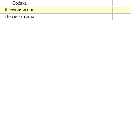
Собака
Летучие мыши
Певчие птицы