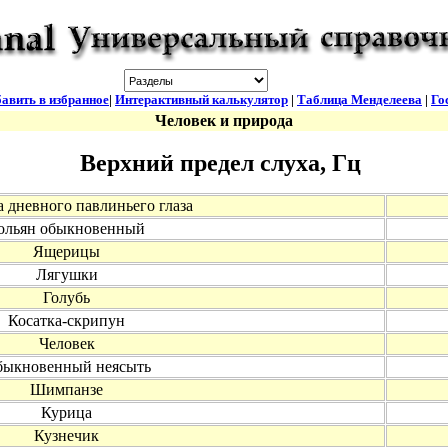
авить в избранное
|
Интерактивный калькулятор
|
Таблица Менделеева
|
Го
Человек и природа
Верхний предел слуха, Гц
 дневного павлиньего глаза
ольян обыкновенный
Ящерицы
Лягушки
Голубь
Косатка-скрипун
Человек
ыкновенный неясыть
Шимпанзе
Курица
Кузнечик