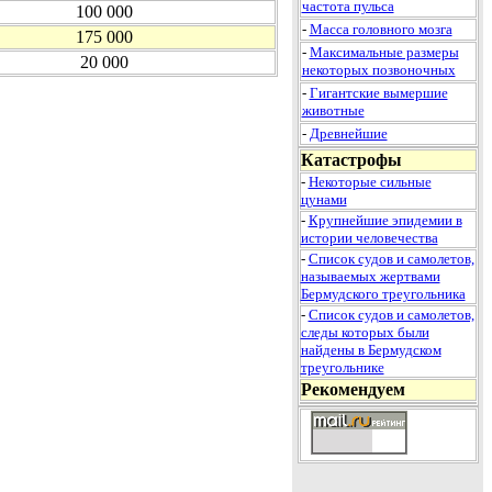
частота пульса
100 000
-
Масса головного мозга
175 000
-
Максимальные размеры
20 000
некоторых позвоночных
-
Гигантские вымершие
животные
-
Древнейшие
Катастрофы
-
Некоторые сильные
цунами
-
Крупнейшие эпидемии в
истории человечества
-
Список судов и самолетов,
называемых жертвами
Бермудского треугольника
-
Список судов и самолетов,
следы которых были
найдены в Бермудском
треугольнике
Рекомендуем