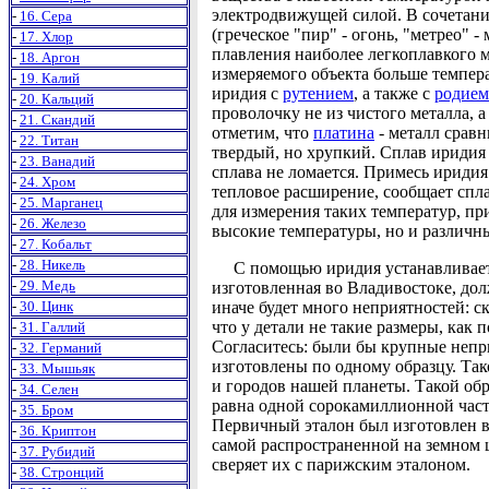
электродвижущей силой. В сочетани
-
16. Сера
(греческое "пир" - огонь, "метрео" 
-
17. Хлор
плавления наиболее легкоплавкого м
-
18. Аргон
измеряемого объекта больше темпе
-
19. Калий
иридия с
рутением
, а также с
родием
-
20. Кальций
проволочку не из чистого металла, а
-
21. Скандий
отметим, что
платина
- металл срав
-
22. Титан
твердый, но хрупкий. Сплав иридия 
-
23. Ванадий
сплава не ломается. Примесь иридия
-
24. Хром
тепловое расширение, сообщает спл
-
25. Марганец
для измерения таких температур, п
-
26. Железо
высокие температуры, но и различны
-
27. Кобальт
-
28. Никель
С помощью иридия устанавливаетс
-
29. Медь
изготовленная во Владивостоке, дол
-
30. Цинк
иначе будет много неприятностей: с
что у детали не такие размеры, как
-
31. Галлий
Согласитесь: были бы крупные непр
-
32. Германий
изготовлены по одному образцу. Так
-
33. Мышьяк
и городов нашей планеты. Такой обр
-
34. Селен
равна одной сорокамиллионной част
-
35. Бром
Первичный эталон был изготовлен в 
-
36. Криптон
самой распространенной на земном ш
-
37. Рубидий
сверяет их с парижским эталоном.
-
38. Стронций