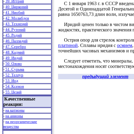
-
39. Иттрий
С 1 января 1963 г. в СССР введена
-
40. Цирконий
Десятой и Одиннадцатой Генеральны
-
41. Ниобий
равна 1650763,73 длин волн, излуча
-
42. Молибден
-
43. Технеций
Иридий ценен только в чистом виде
-
44. Рутений
жидкостях, практического значения 
-
45. Родий
Острия опор для стрелок контрольн
-
46. Палладий
платиной
. Сплавы иридия с
осмием
-
47. Серебро
точнейших часовых механизмов и п
-
48. Кадмий
-
49. Индий
Следует отметить, что минералы, с
-
50. Олово
местонахождения носят соответствую
-
51. Сурьма
-
52. Теллур
предыдущий элемент
-
53. Иод
-
54. Ксенон
-
55. Цезий
Качественные
реакции:
-
на катионы
-
на анионы
-
на неорганические
вещества