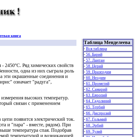
тевая книга
Таблица Менделеева
-
Вся таблица
-
56. Барий
-
57. Лантан
я - 2450°С. Ряд химических свойств
-
58. Церий
обенности, одна из них сыграла роль
-
59. Празеодим
За эти окрашенные соединения и
-
60. Неодим
рис" означает "радуга",
-
61. Прометий
-
62. Самарий
-
63. Европий
 измерения высоких температур.
-
64. Гадолиний
торый связан с применением
-
65. Тербий
-
66. Диспрозий
 цепи появится электрический ток.
-
67. Гольмий
та и "пара" - вместе, рядом). При
-
68. Эрбий
 выше температура спая. Подобрав
-
69. Тулий
яемой температурой и возникающей