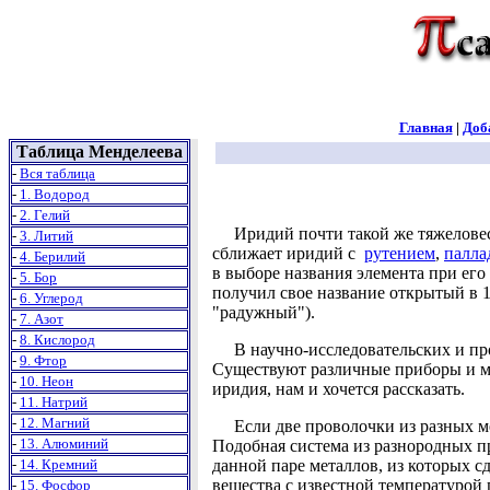
Главная
|
Доб
Таблица Менделеева
-
Вся таблица
-
1. Водород
-
2. Гелий
Иридий почти такой же тяжеловес
-
3. Литий
сближает иридий с
рутением
,
палла
-
4. Берилий
в выборе названия элемента при его
-
5. Бор
получил свое название открытый в 1
-
6. Углерод
"радужный").
-
7. Азот
-
8. Кислород
В научно-исследовательских и про
-
9. Фтор
Существуют различные приборы и ме
-
10. Неон
иридия, нам и хочется рассказать.
-
11. Натрий
-
12. Магний
Если две проволочки из разных мета
-
13. Алюминий
Подобная система из разнородных про
-
14. Кремний
данной паре металлов, из которых с
вещества с известной температурой
-
15. Фосфор