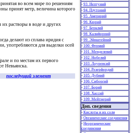
принятая во всем мире по решениям
-
93. Нептуний
ины принят метр, величина которого
-
94. Плутоний
-
95. Америций
-
96. Кюрий
 их растворы в воде и других
-
97. Берклий
-
98. Калифорний
гда делают из сплава иридия с
-
99. Эйнштейний
ии, употребляются для выделки осей
-
100. Фермий
-
101. Менделевий
-
102. Нобелий
але и по местам их первого
-
103. Лоуренсий
от Невьянска.
-
104. Резерфордий
-
105. Дубний
последущий элемент
-
106. Сиборгий
-
107. Борий
-
108. Хассий
-
109. Мейтнерий
Доп. сведения
-
Кислоты и их соли
-
Органические соединения
-
Неорганические
соединения