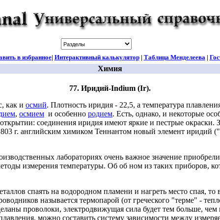
авить в избранное
|
Интерактивный калькулятор
|
Таблица Менделеева
|
Гос
Химия
77. Иридий-Indium (Ir).
, как и
осмий
. Плотность иридия - 22,5, а температура плавлени
дием
,
осмием
и особенно
родием
. Есть, однако, и некоторые ос
 открытии: соединения иридия имеют яркие и пестрые окраски. 
803 г. английским химиком Теннантом новый элемент иридий ("и
изводственных лабораториях очень важное значение приобрели
тоды измерения температуры. Об об ном из таких приборов, ко
ллов спаять на водородном пламени и нагреть место спая, то в
водников называется термопарой (от греческого "терме" - тепло
деланы проволоки, электродвижущая сила будет тем больше, чем
 плавления, можно составить систему зависимости между измер