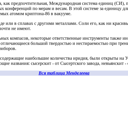
, как предпочтительная, Международная система единиц (СИ), 
х конференций по мерам и весам. В этой системе за единицу дл
емых атомом криптона-86 в вакууме.
 или в сплавах с другими металлами. Соли его, как ни красивы
почти не имеют.
ых компасов, некоторые ответственные инструменты также ино
, отличающиеся большой твердостью и нестираемостыо при трен
риборов.
одержащие наибольшие количества иридия, были открыты на Ур
щие названия: сысерскит - от Сысертского завода, невьянскит - 
Вся таблица Менделеева