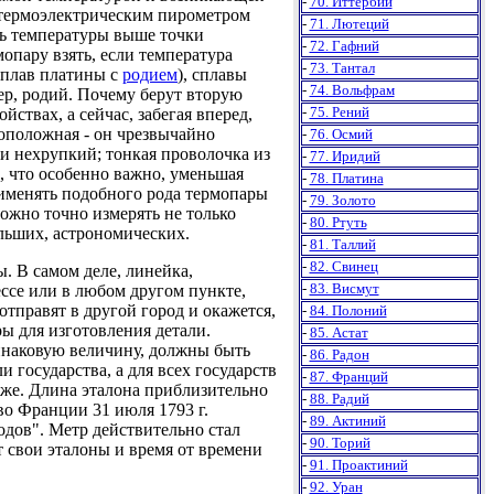
-
70. Иттербий
 термоэлектрическим пирометром
-
71. Лютеций
ять температуры выше точки
-
72. Гафний
мопару взять, если температура
-
73. Тантал
сплав платины с
родием
), сплавы
-
74. Вольфрам
мер, родий. Почему берут вторую
-
75. Рений
йствах, а сейчас, забегая вперед,
воположная - он чрезвычайно
-
76. Осмий
и нехрупкий; тонкая проволочка из
-
77. Иридий
, что особенно важно, уменьшая
-
78. Платина
рименять подобного рода термопары
-
79. Золото
ожно точно измерять не только
-
80. Ртуть
ольших, астрономических.
-
81. Таллий
-
82. Свинец
В самом деле, линейка,
-
83. Висмут
ессе или в любом другом пункте,
отправят в другой город и окажется,
-
84. Полоний
ры для изготовления детали.
-
85. Астат
динаковую величину, должны быть
-
86. Радон
 государства, а для всех государств
-
87. Франций
иже. Длина эталона приблизительно
-
88. Радий
во Франции 31 июля 1793 г.
-
89. Актиний
одов". Метр действительно стал
-
90. Торий
 свои эталоны и время от времени
-
91. Проактиний
-
92. Уран