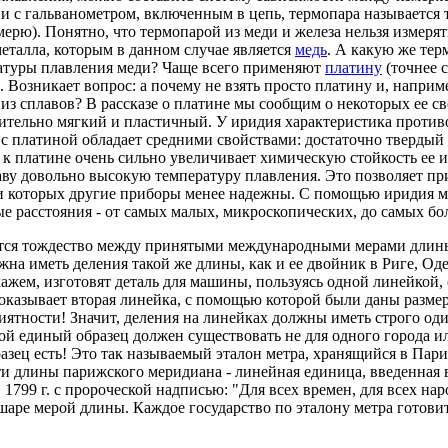
и с гальванометром, включенным в цепь, термопара называется
- мерю). Понятно, что термопарой из меди и железа нельзя измер
еталла, которым в данном случае является
медь
. А какую же тер
ратуры плавления меди? Чаще всего применяют
платину
(точнее 
. Возникает вопрос: а почему не взять просто платину и, напри
 из сплавов? В рассказе о платине мы сообщим о некоторых ее сво
нительно мягкий и пластичный. У иридия характеристика проти
с платиной обладает средними свойствами: достаточно твердый 
 к платине очень сильно увеличивает химическую стойкость ее и
аву довольно высокую температуру плавления. Это позволяет п
ри которых другие приборы менее надежны. С помощью иридия м
е расстояния - от самых малых, микроскопических, до самых б
я тождество между принятыми международными мерами длины. 
жна иметь деления такой же длины, как и ее двойник в Риге, Од
кажем, изготовят деталь для машины, пользуясь одной линейкой, 
 показывает вторая линейка, с помощью которой были даны разме
иятности! Значит, деления на линейках должны иметь строго о
ой единый образец должен существовать не для одного города или
азец есть! Это так называемый эталон метра, хранящийся в Пар
и длины парижского меридиана - линейная единица, введенная 
1799 г. с пророческой надписью: "Для всех времен, для всех нар
аре мерой длины. Каждое государство по эталону метра готовит