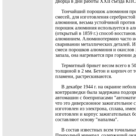
дворца в дни работы XXII съезда КПС
Тончайший порошок алюминия приме
смесей, для изготовления серебристо
алюминия, весьма устойчивой против
порошок алюминия используется в а
(открытый в 1859 г.) способ восстан
алюминием. Алюминотермию часто ис
сваривании металлических деталей. Ис
смеси порошков алюминия и окислов
запала, она нагревается при горении д
Термитный брикет весом всего в 50 г
толщиной в 2 мм. Бетон и кирпич от т
пламени, растрескиваются.
В декабре 1944 г. на окраине неболь
контрразведки была задержана подозр
автомашин с боеприпасами "автоматич
что это диверсионное зажигательное 
изготовлен из электрона, сплава, име
изготовлен и корпус зажигательных 
составляют основу "напалма".
В состав известных всем точильных 
Природный минерал, содержащий оки