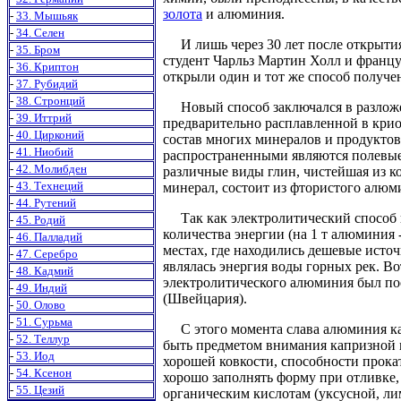
золота
и алюминия.
-
33. Мышьяк
-
34. Селен
И лишь через 30 лет после открытия
-
35. Бром
студент Чарльз Мартин Холл и францу
-
36. Криптон
открыли один и тот же способ получ
-
37. Рубидий
-
38. Стронций
Новый способ заключался в разложе
-
39. Иттрий
предварительно расплавленной в крио
-
40. Цирконий
состав многих минералов и продуктов
-
41. Ниобий
распространенными являются полевые ш
-
42. Молибден
различные виды глин, чистейшая из к
-
43. Технеций
минерал, состоит из фтористого алю
-
44. Рутений
Так как электролитический способ 
-
45. Родий
количества энергии (на 1 т алюминия -
-
46. Палладий
местах, где находились дешевые исто
-
47. Серебро
являлась энергия воды горных рек. В
-
48. Кадмий
электролитического алюминия был пос
-
49. Индий
(Швейцария).
-
50. Олово
-
51. Сурьма
С этого момента слава алюминия как
-
52. Теллур
быть предметом внимания капризной м
-
53. Иод
хорошей ковкости, способности прокат
-
54. Ксенон
хорошо заполнять форму при отливке, 
-
55. Цезий
органическим кислотам (уксусной, лим