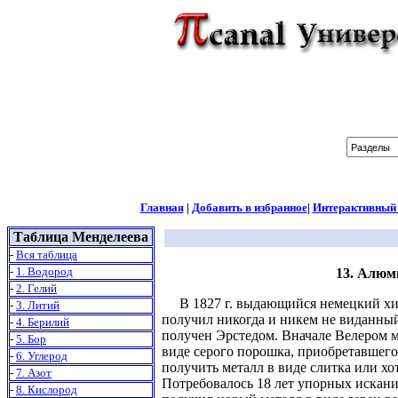
Главная
|
Добавить в избранное
|
Интерактивный
Таблица Менделеева
-
Вся таблица
-
1. Водород
13. Алюм
-
2. Гелий
В 1827 г. выдающийся немецкий хим
-
3. Литий
получил никогда и никем не виданный
-
4. Берилий
получен Эрстедом. Вначале Велером м
-
5. Бор
виде серого порошка, приобретавшег
-
6. Углерод
получить металл в виде слитка или хо
-
7. Азот
Потребовалось 18 лет упорных исканий
-
8. Кислород