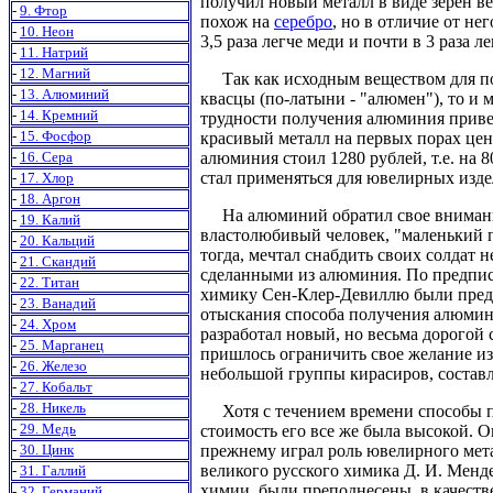
получил новый металл в виде зерен в
-
9. Фтор
похож на
серебро
, но в отличие от не
-
10. Неон
3,5 раза легче меди и почти в 3 раза л
-
11. Натрий
-
12. Магний
Так как исходным веществом для пол
-
13. Алюминий
квасцы (по-латыни - "алюмен"), то и
-
14. Кремний
трудности получения алюминия привел
-
15. Фосфор
красивый металл на первых порах це
-
16. Сера
алюминия стоил 1280 рублей, т.е. на 
стал применяться для ювелирных изде
-
17. Хлор
-
18. Аргон
На алюминий обратил свое внимание
-
19. Калий
властолюбивый человек, "маленький п
-
20. Кальций
тогда, мечтал снабдить своих солдат
-
21. Скандий
сделанными из алюминия. По предпис
-
22. Титан
химику Сен-Клер-Девиллю были предо
-
23. Ванадий
отыскания способа получения алюмин
-
24. Хром
разработал новый, но весьма дорогой
-
25. Марганец
пришлось ограничить свое желание и
-
26. Железо
небольшой группы кирасиров, состав
-
27. Кобальт
-
28. Никель
Хотя с течением времени способы п
-
29. Медь
стоимость его все же была высокой. Он
-
30. Цинк
прежнему играл роль ювелирного мета
великого русского химика Д. И. Менде
-
31. Галлий
химии, были преподнесены, в качестве
-
32. Германий